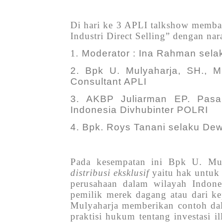
Di hari ke 3 APLI talkshow membah
Industri Direct Selling” dengan na
1.
Moderator : Ina Rahman sela
2.
Bpk U. Mulyaharja, SH., M
Consultant APLI
3.
AKBP Juliarman EP. Pasar
Indonesia Divhubinter POLRI
4.
Bpk. Roys Tanani selaku De
Pada kesempatan ini Bpk U. Mu
distribusi eksklusif
yaitu hak untuk 
perusahaan dalam wilayah Indone
pemilik merek dagang atau dari ke
Mulyaharja memberikan contoh dala
praktisi hukum tentang investasi il