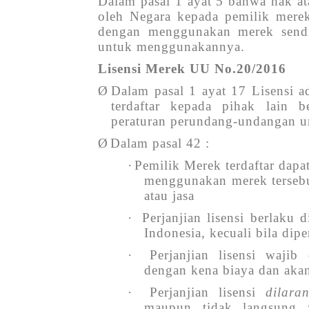
Dalam pasal 1 ayat 5 bahwa hak at
oleh Negara kepada pemilik merek
dengan menggunakan merek sendir
untuk menggunakannya.
Lisensi Merek UU No.20/2016
Ø
Dalam pasal 1 ayat 17 Lisensi a
terdaftar kepada pihak lain be
peraturan perundang-undangan u
Ø
Dalam pasal 42 :
·
Pemilik Merek terdaftar dapa
menggunakan merek tersebu
atau jasa
·
Perjanjian lisensi berlaku
Indonesia, kecuali bila dipe
·
Perjanjian lisensi waji
dengan kena biaya dan ak
·
Perjanjian lisensi
dilara
maupun tidak langsung