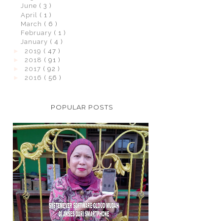
June
( 3 )
April
( 1 )
March
( 6 )
February
( 1 )
January
( 4 )
►
2019
( 47 )
►
2018
( 91 )
►
2017
( 92 )
►
2016
( 56 )
POPULAR POSTS