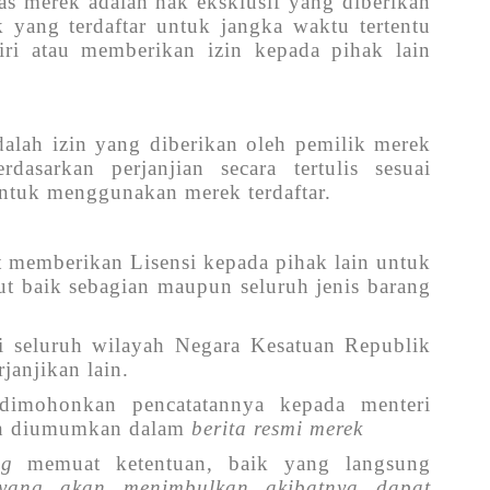
as merek adalah hak eksklusif yang diberikan
 yang terdaftar untuk jangka waktu tertentu
i atau memberikan izin kepada pihak lain
dalah izin yang diberikan oleh pemilik merek
rdasarkan perjanjian secara tertulis sesuai
ntuk menggunakan merek terdaftar.
t memberikan Lisensi kepada pihak lain untuk
t baik sebagian maupun seluruh jenis barang
 di seluruh wilayah Negara Kesatuan Republik
rjanjikan lain.
b dimohonkan pencatatannya kepada menteri
an diumumkan dalam
berita resmi merek
ng
memuat ketentuan, baik yang langsung
yang akan menimbulkan akibatnya dapat