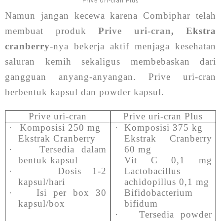
Prive Uri-cran Plus
Namun jangan kecewa karena Combiphar telah
membuat produk
Prive uri-cran
,
Ekstra
cranberry
-nya bekerja aktif menjaga kesehatan
saluran kemih sekaligus membebaskan dari
gangguan anyang-anyangan. Prive uri-cran
berbentuk kapsul dan powder kapsul.
Prive uri-cran
Prive uri-cran Plus
·
Komposisi 250 mg
·
Komposisi 375 kg
Ekstrak Cranberry
Ekstrak Cranberry
·
Tersedia dalam
60 mg
bentuk kapsul
Vit C 0,1 mg
·
Dosis 1-2
Lactobacillus
kapsul/hari
achidopillus 0,1 mg
·
Isi per box 30
Bifidobacterium
kapsul/box
bifidum
·
Tersedia powder