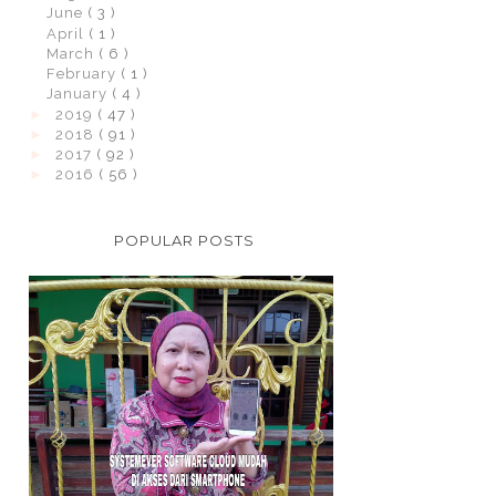
June
( 3 )
April
( 1 )
March
( 6 )
February
( 1 )
January
( 4 )
►
2019
( 47 )
►
2018
( 91 )
►
2017
( 92 )
►
2016
( 56 )
POPULAR POSTS