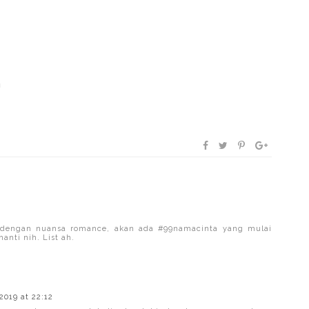
m
a dengan nuansa romance, akan ada #99namacinta yang mulai
anti nih. List ah.
2019 at 22:12