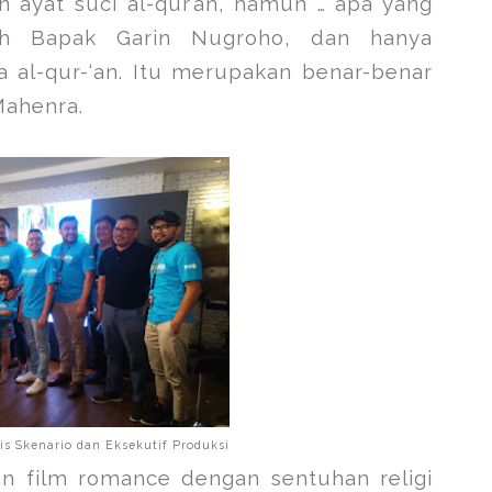
n ayat suci al-qur’an, namun … apa yang
oleh Bapak Garin Nugroho, dan hanya
 al-qur-‘an. Itu merupakan benar-benar
Mahenra.
s Skenario dan Eksekutif Produksi
n film romance dengan sentuhan religi