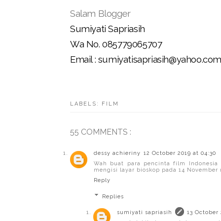
Salam Blogger
Sumiyati Sapriasih
Wa No. 085779065707
Email : sumiyatisapriasih@yahoo.co
LABELS:
FILM
55 COMMENTS :
dessy achieriny
12 October 2019 at 04:30
Wah buat para pencinta film Indonesi
mengisi layar bioskop pada 14 November n
Reply
Replies
sumiyati sapriasih
13 October 