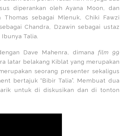
sus diperankan oleh Ayana Moon, dan
 Thomas sebagai Mlenuk, Chiki Fawzi
sebagai Chandra, Dzawin sebagai ustaz
Ibunya Talia.
 dengan Dave Mahenra, dimana
film 99
a latar belakang Kiblat yang merupakan
 merupakan seorang presenter sekaligus
ent bertajuk “Bibir Talia”. Membuat dua
arik untuk di diskusikan dan di tonton