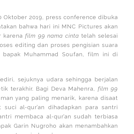
10 Oktober 2019, press conference dibuka
akan bahwa hari ini MNC Pictures akan
r karena
film 99 nama cinta
telah selesai
oses editing dan proses pengisian suara
si bapak Muhammad Soufan, film ini di
ediri, sejuknya udara sehingga berjalan
tik terakhir. Bagi Deva Mahenra,
film 99
an yang paling menarik, karena disaat
suci al-qur’an dihadapkan para santri
ntri membaca al-qur’an sudah terbiasa
Bapak Garin Nugroho akan menambahkan