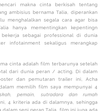
encari makna cinta berkisah tentang
ng ambisius bernama Talia, diperankan
alu menghalalkan segala cara agar bisa
Talia hanya mementingkan kepentingn
 bekerja sebagai professional di dunia
nter infotainment sekaligus merangkap
ama cinta adalah film terbarunya setelah
otal dari dunia peran / acting. Di dalam
oster dan pemutaran trailer ini, Acha
dalam memilih film saya mempunyai 4
skah, pemain, sutradara dan rumah
ni, 4 kriteria ada di dalamnya, sehingga
 dalam seni peran Talia, film ini juga ada