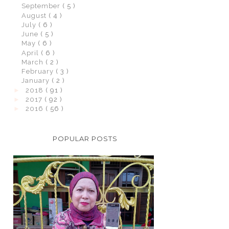
September
( 5 )
August
( 4 )
July
( 6 )
June
( 5 )
May
( 6 )
April
( 6 )
March
( 2 )
February
( 3 )
January
( 2 )
►
2018
( 91 )
►
2017
( 92 )
►
2016
( 56 )
POPULAR POSTS