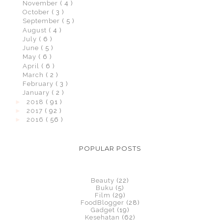
November
( 4 )
October
( 3 )
September
( 5 )
August
( 4 )
July
( 6 )
June
( 5 )
May
( 6 )
April
( 6 )
March
( 2 )
February
( 3 )
January
( 2 )
►
2018
( 91 )
►
2017
( 92 )
►
2016
( 56 )
POPULAR POSTS
Beauty
(22)
Buku
(5)
Film
(29)
FoodBlogger
(28)
Gadget
(19)
Kesehatan
(62)