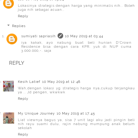
Lokasinya strategis dengan harga yang minimalis nih.. Boleh
juga nih sebagai acuan..
Reply
Replies
sumiyati sapriasih
10 May 2019 at 03:44
iya kakak, ayo nabung buat beli hunian D'Crown
Residence bisa dengan cara KPR. yuk di NUP cuma
3.000.000,-. saja
REPLY
Kesih Latief
10 May 2019 at 12:48
Wah,dengan lokasi yg strategis harga nya,cukup terjangkau
ya .. Jd pengen, wkwkwk
Reply
My Unique Journey
10 May 2019 at 17:45
Liat viewnya bagus ya, sisa 7 unit lagi aku jadi pingin beli
nih rayu suami dulu, rajin nabung mumpung anak belum
sekolah
Reply