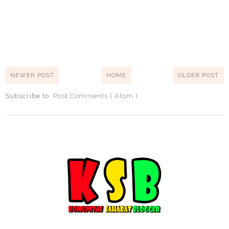
NEWER POST
HOME
OLDER POST
Subscribe to:
Post Comments ( Atom )