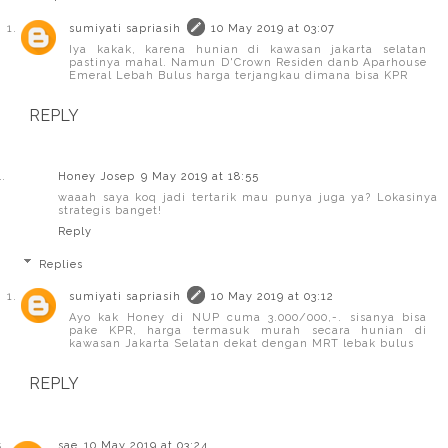
sumiyati sapriasih
10 May 2019 at 03:07
Iya kakak, karena hunian di kawasan jakarta selatan
pastinya mahal. Namun D'Crown Residen danb Aparhouse
Emeral Lebah Bulus harga terjangkau dimana bisa KPR
REPLY
Honey Josep
9 May 2019 at 18:55
waaah saya koq jadi tertarik mau punya juga ya? Lokasinya
strategis banget!
Reply
Replies
sumiyati sapriasih
10 May 2019 at 03:12
Ayo kak Honey di NUP cuma 3.000/000,-. sisanya bisa
pake KPR, harga termasuk murah secara hunian di
kawasan Jakarta Selatan dekat dengan MRT lebak bulus
REPLY
sae
10 May 2019 at 03:24