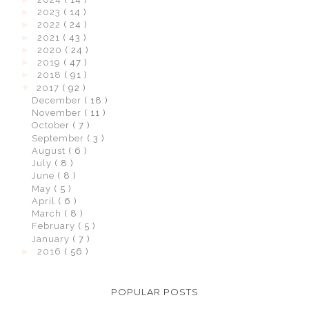
►
2023
( 14 )
►
2022
( 24 )
►
2021
( 43 )
►
2020
( 24 )
►
2019
( 47 )
►
2018
( 91 )
▼
2017
( 92 )
December
( 18 )
November
( 11 )
October
( 7 )
September
( 3 )
August
( 6 )
July
( 8 )
June
( 8 )
May
( 5 )
April
( 6 )
March
( 8 )
February
( 5 )
January
( 7 )
►
2016
( 56 )
POPULAR POSTS