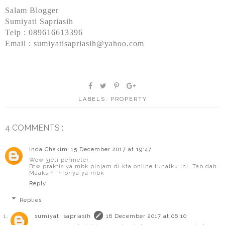
Salam Blogger
Sumiyati Sapriasih
Telp : 089616613396
Email : sumiyatisapriasih@yahoo.com
LABELS:
PROPERTY
4 COMMENTS :
Inda Chakim
15 December 2017 at 19:47
Wow 3jeti permeter.
Btw praktis ya mbk pinjam di kta online tunaiku ini. Tab dah.
Maaksih infonya ya mbk
Reply
Replies
sumiyati sapriasih
16 December 2017 at 06:10