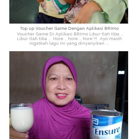
Top up Voucher Game Dengan Aplikasi BRImo
Voucher Game Di Aplikasi BRImo Libur tlah tiba …
Libur tlah tiba … Hore … hore … hore !!! Ayo masih
ingatkah lagu ini yang dinyanyikan ...