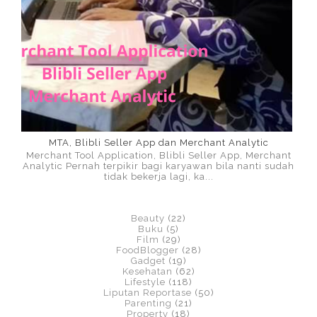
MTA, Blibli Seller App dan Merchant Analytic
Merchant Tool Application, Blibli Seller App, Merchant
Analytic Pernah terpikir bagi karyawan bila nanti sudah
tidak bekerja lagi, ka...
Beauty
(22)
Buku
(5)
Film
(29)
FoodBlogger
(28)
Gadget
(19)
Kesehatan
(62)
Lifestyle
(118)
Liputan Reportase
(50)
Parenting
(21)
Property
(18)