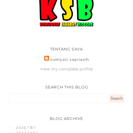
TENTANG SAYA
sumiyati sapriasih
View my complete profile
SEARCH THIS BLOG
BLOG ARCHIVE
►
2025
( 6 )
►
2024
( 14 )