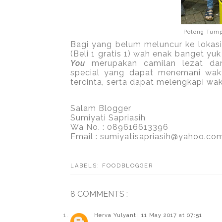
Potong Tumpe
Bagi yang belum meluncur ke lokasi
(Beli 1 gratis 1) wah enak banget yuk 
You
merupakan camilan lezat d
special yang dapat menemani wakt
tercinta, serta dapat melengkapi wa
Salam Blogger
Sumiyati Sapriasih
Wa No. : 089616613396
Email : sumiyatisapriasih@yahoo.co
LABELS:
FOODBLOGGER
8 COMMENTS :
Herva Yulyanti
11 May 2017 at 07:51