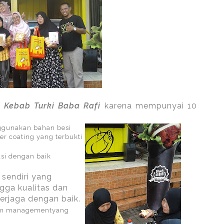
a
Kebab Turki Baba Rafi
karena mempunyai 10
nggunakan bahan besi
r coating yang terbukti
asi dengan baik
 sendiri yang
ngga kualitas dan
erjaga dengan baik.
tim managementyang
.