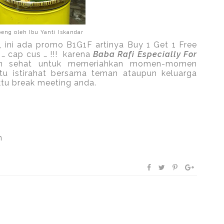
ng oleh Ibu Yanti Iskandar
, ini ada promo B1G1F artinya Buy 1 Get 1 Free
… cap cus … !!!
karena
Baba Rafi Especially For
an sehat untuk memeriahkan momen-momen
u istirahat bersama teman ataupun keluarga
ktu break meeting anda.
m