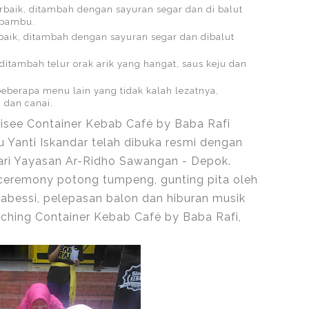
erbaik, ditambah dengan sayuran segar dan di balut
g bambu.
rbaik, ditambah dengan sayuran segar dan dibalut
, ditambah telur orak arik yang hangat, saus keju dan
beberapa menu lain yang tidak kalah lezatnya,
 dan canai.
hisee Container Kebab Café by Baba Rafi
 Yanti Iskandar telah dibuka resmi dengan
ri Yayasan Ar-Ridho Sawangan - Depok.
 ceremony potong tumpeng, gunting pita oleh
bessi, pelepasan balon dan hiburan musik
unching Container Kebab Café by Baba Rafi,