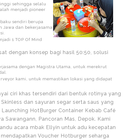
tinggi sehingga selalu
dalah menjadi pioneer
baku sendiri berupa
ah Jawa dan bekerjasama
si.
njadi 1 TOP Of Mind
at dengan konsep bagi hasil 50:50, solusi
ekerjasama dengan Magistra Utama, untuk merekrut
dal.
urveyor kami, untuk memastikan lokasi yang didapat
i ciri khas tersendiri dari bentuk rotinya yang
is Skinless dan sayuran segar serta saus yang
ka Launching HotBurger Container Kebab Café
aya Sawangann, Pancoran Mas, Depok. Kami
andu acara mbak Ellyin untuk adu kecepatan
n mendapatkan Voucher Hotburger seharga