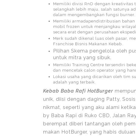
Memiliki divisi RnD dengan kreativitas 
selangkah lebih maju, salah satunya a
dalam mengembangkan fungsi burner.
Memiliki armadapendistribusian bahan 
mobil frozen untuk menjangkau wilay
secara erat dengan perusahaan ekspedi
Merk sudah dikenal luas oleh pasar, me
Franchise Bisnis Makanan Kebab.
Pilihan Skema pengelola oleh pus
untuk mitra yang sibuk.
Memiliki Training Centre tersendiri b
dan mencetak calon operator yang han
Lokasi usaha yang dicarikan oleh tim s
adalah yang terbaik.
Kebab Baba Rafi HotBurger
mempunya
unik, diisi dengan daging Patty, Sos
nikmat, seperti yang aku alami keti
by Baba Rapi di Ruko CBD, Jalan R
berempat diberi tantangan oleh pem
makan HotBurger, yang habis dulua