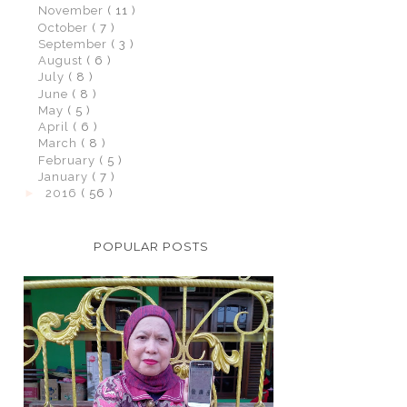
November
( 11 )
October
( 7 )
September
( 3 )
August
( 6 )
July
( 8 )
June
( 8 )
May
( 5 )
April
( 6 )
March
( 8 )
February
( 5 )
January
( 7 )
►
2016
( 56 )
POPULAR POSTS