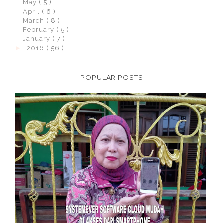
May
( 5 )
April
( 6 )
March
( 8 )
February
( 5 )
January
( 7 )
►
2016
( 56 )
POPULAR POSTS