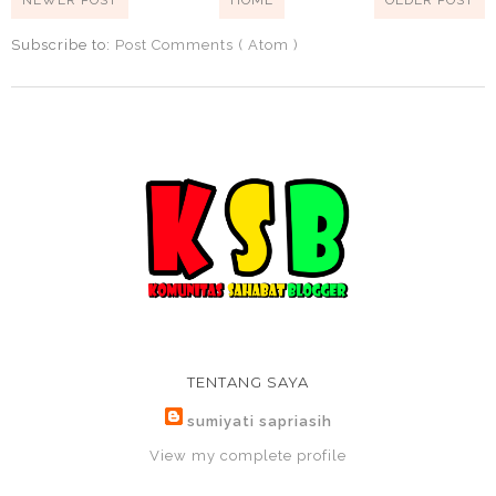
Subscribe to:
Post Comments ( Atom )
TENTANG SAYA
sumiyati sapriasih
View my complete profile