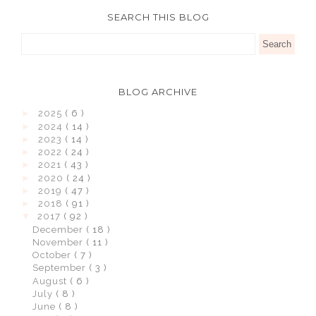
SEARCH THIS BLOG
BLOG ARCHIVE
►
2025
( 6 )
►
2024
( 14 )
►
2023
( 14 )
►
2022
( 24 )
►
2021
( 43 )
►
2020
( 24 )
►
2019
( 47 )
►
2018
( 91 )
▼
2017
( 92 )
December
( 18 )
November
( 11 )
October
( 7 )
September
( 3 )
August
( 6 )
July
( 8 )
June
( 8 )