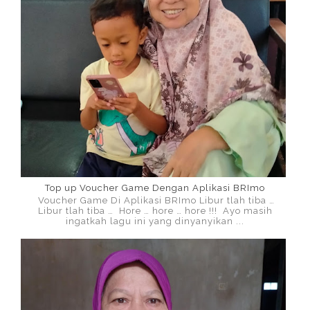
Top up Voucher Game Dengan Aplikasi BRImo
Voucher Game Di Aplikasi BRImo Libur tlah tiba …
Libur tlah tiba … Hore … hore … hore !!! Ayo masih
ingatkah lagu ini yang dinyanyikan ...