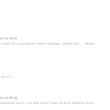
017 at 08:06
sudah gitu pulangnya makan dipinggir pantai duh ... sedap
ke sini :)
017 at 08:09
komentar disini, yuk kita halan-halan ke Alive Museum Ancol