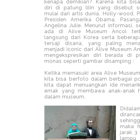
kenapa demikian? Karena kita bis
diri di patung lilin yang disebut
mulai dari artis dunia, Holly-wood,
Presiden Amerika Obama, Pasang
Angelina Julie. Menurut informasi, 
ada di Alive Museum Ancol ter
langsung dari Korea serta beberap
tersaji disana, yang paling men
menjadi iconic dari Alive Museum An
mengekspresikan diri berada di 
monas seperti gambar disamping :
Ketika memasuki area Alive Museum 
kita bisa berfoto dalam berbagai p
kita dapat menuangkan ide menarik
emak yang membawa anak-anak har
dalam museum.
Didala
diranc
sehingg
maka h
jarak 3
lampu 