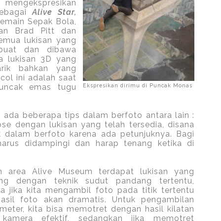
a mengekspresikan
 sebagai
Alive Star,
 Pemain Sepak Bola,
an Brad Pitt dan
semua lukisan yang
buat dan dibawa
a lukisan 3D yang
arik bahkan yang
col ini adalah saat
puncak emas tugu
Ekspresikan dirimu di Puncak Monas
ada beberapa tips dalam berfoto antara lain :
ose dengan lukisan yang telah tersedia, disana
 dalam berfoto karena ada petunjuknya. Bagi
us didampingi dan harap tenang ketika di
m area Alive Museum terdapat lukisan yang
ang dengan teknik sudut pandang tertentu,
a jika kita mengambil foto pada titik tertentu
asil foto akan dramatis. Untuk pengambilan
 meter, kita bisa memotret dengan hasil kilatan
kamera efektif, sedangkan jika memotret