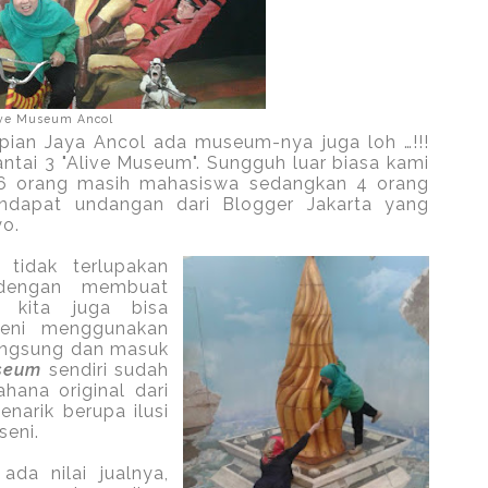
ive Museum Ancol
mpian Jaya Ancol ada museum-nya juga loh …!!!
antai 3 "Alive Museum". Sungguh luar biasa kami
i 6 orang masih mahasiswa sedangkan 4 orang
ndapat undangan dari Blogger Jakarta yang
o.
tidak terlupakan
dengan membuat
 kita juga bisa
seni menggunakan
langsung dan masuk
useum
sendiri sudah
hana original dari
narik berupa ilusi
 seni.
ada nilai jualnya,