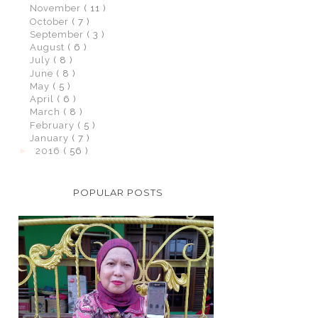
November
( 11 )
October
( 7 )
September
( 3 )
August
( 6 )
July
( 8 )
June
( 8 )
May
( 5 )
April
( 6 )
March
( 8 )
February
( 5 )
January
( 7 )
►
2016
( 56 )
POPULAR POSTS