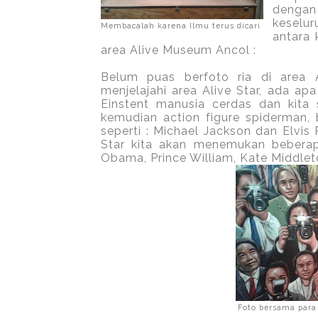
dengan
keselur
Membacalah karena Ilmu terus dicari
antara 
area Alive Museum Ancol :
Belum puas berfoto ria di area A
menjelajahi area Alive Star, ada apa
Einstent manusia cerdas dan kita
kemudian action figure spiderman, 
seperti : Michael Jackson dan Elvis
Star kita akan menemukan beberap
Obama, Prince William, Kate Middlet
Foto bersama para