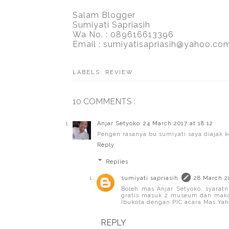
Salam Blogger
Sumiyati Sapriasih
Wa No. : 089616613396
Email : sumiyatisapriasih@yahoo.co
LABELS:
REVIEW
10 COMMENTS :
Anjar Setyoko
24 March 2017 at 18:12
Pengen rasanya bu sumiyati saya diajak ke
Reply
Replies
sumiyati sapriasih
28 March 2
Boleh mas Anjar Setyoko, syara
gratis masuk 2 museum dan makan
Ibukota dengan PIC acara Mas Ya
REPLY