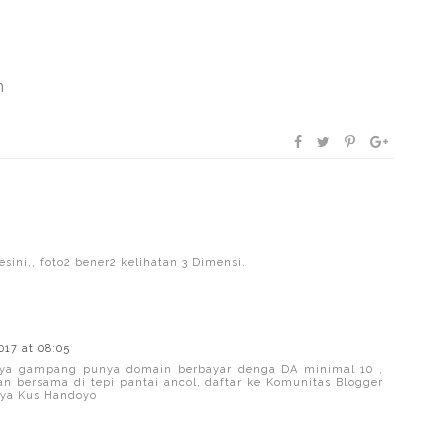
m
sini,, foto2 bener2 kelihatan 3 Dimensi.
017 at 08:05
tnya gampang punya domain berbayar denga DA minimal 10 ,
 bersama di tepi pantai ancol, daftar ke Komunitas Blogger
hya Kus Handoyo