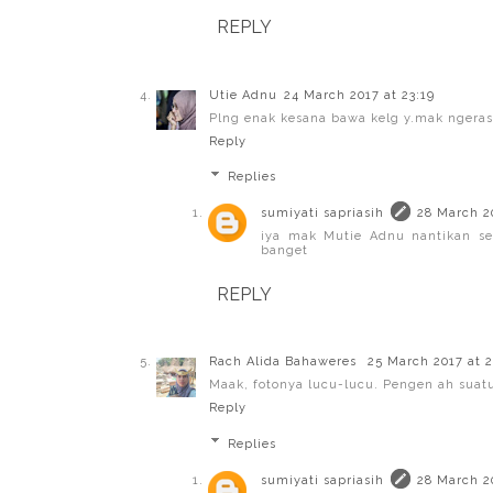
REPLY
Utie Adnu
24 March 2017 at 23:19
Plng enak kesana bawa kelg y.mak ngeras
Reply
Replies
sumiyati sapriasih
28 March 20
iya mak Mutie Adnu nantikan sen
banget
REPLY
Rach Alida Bahaweres
25 March 2017 at 2
Maak, fotonya lucu-lucu. Pengen ah suatu 
Reply
Replies
sumiyati sapriasih
28 March 20