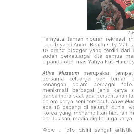
Al
Ternyata, taman hiburan rekreasi I
Tepatnya di Ancol Beach City Mall l
10 orang blogger yang terdiri dar
sudah berkeluarga kita semua me
dipandu oleh mas Yahya Kus Handoy
Alive Museum
merupakan tempat 
bersama keluarga dan teman 
kenangan dalam berbagai foto.
menikmati berbagai jenis karya 
panca indra saat ada persentuhan 
dalam karya seni tersebut.
Alive M
ada 18 cabang di seluruh dunia, wa
Korea yang menampilkan hiburan me
dari lukisan, media digital juga karya
Wow … foto disini sangat artistik 