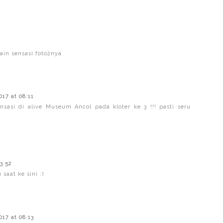
ain sensasi foto2nya
17 at 08:11
sasi di alive Museum Ancol pada kloter ke 3 !!! pasti seru
3:52
saat ke sini :)
17 at 08:13