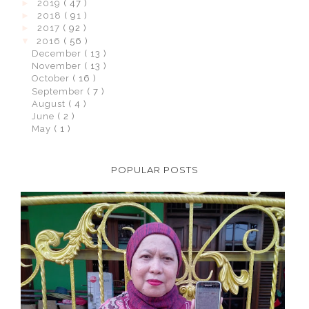
►
2019
( 47 )
►
2018
( 91 )
►
2017
( 92 )
▼
2016
( 56 )
December
( 13 )
November
( 13 )
October
( 16 )
September
( 7 )
August
( 4 )
June
( 2 )
May
( 1 )
POPULAR POSTS