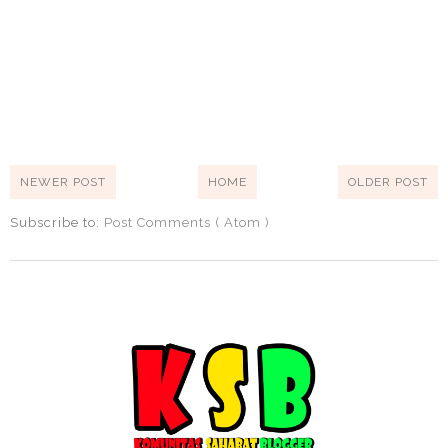
NEWER POST
HOME
OLDER POST
Subscribe to:
Post Comments ( Atom )