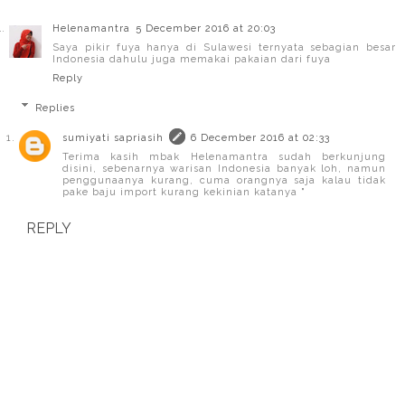
Helenamantra
5 December 2016 at 20:03
Saya pikir fuya hanya di Sulawesi ternyata sebagian besar
Indonesia dahulu juga memakai pakaian dari fuya
Reply
Replies
sumiyati sapriasih
6 December 2016 at 02:33
Terima kasih mbak Helenamantra sudah berkunjung
disini, sebenarnya warisan Indonesia banyak loh, namun
penggunaanya kurang, cuma orangnya saja kalau tidak
pake baju import kurang kekinian katanya "
REPLY