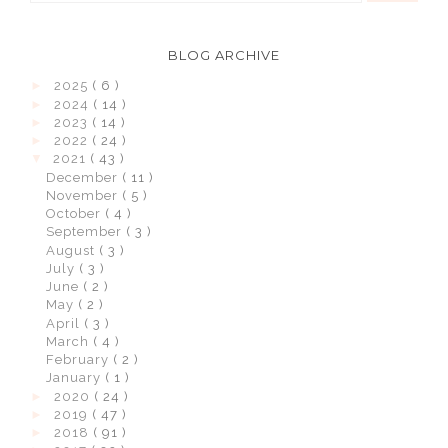
BLOG ARCHIVE
►
2025
( 6 )
►
2024
( 14 )
►
2023
( 14 )
►
2022
( 24 )
▼
2021
( 43 )
December
( 11 )
November
( 5 )
October
( 4 )
September
( 3 )
August
( 3 )
July
( 3 )
June
( 2 )
May
( 2 )
April
( 3 )
March
( 4 )
February
( 2 )
January
( 1 )
►
2020
( 24 )
►
2019
( 47 )
►
2018
( 91 )