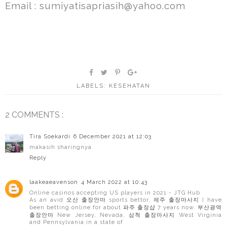
Email : sumiyatisapriasih@yahoo.com
LABELS:
KESEHATAN
2 COMMENTS :
Tira Soekardi
6 December 2021 at 12:03
makasih sharingnya
Reply
laakeaeavenson
4 March 2022 at 10:43
Online casinos accepting US players in 2021 - JTG Hub
As an avid
오산 출장안마
sports bettor,
제주 출장마사지
I have
been betting online for about
파주 출장샵
7 years now.
부산광역
출장안마
New Jersey, Nevada,
삼척 출장마사지
West Virginia
and Pennsylvania in a state of