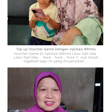
Top up Voucher Game Dengan Aplikasi BRImo
Voucher Game Di Aplikasi BRImo Libur tlah tiba …
Libur tlah tiba … Hore … hore … hore !!! Ayo masih
ingatkah lagu ini yang dinyanyikan ...