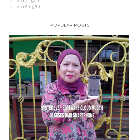
►
2017
( 92 )
►
2016
( 56 )
POPULAR POSTS